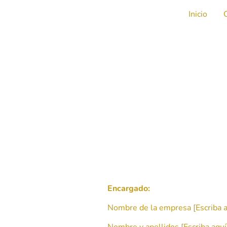
Inicio
Aviso legal
Lorem ipsum dolor sit amet.
Encargado:
Nombre de la empresa [Escriba a
Nombre y apellidos [Escriba aquí