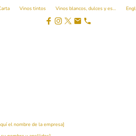
Carta
Vinos tintos
Vinos blancos, dulces y espumosos
Engl
quí el nombre de la empresa]
 su nombre y apellidos]